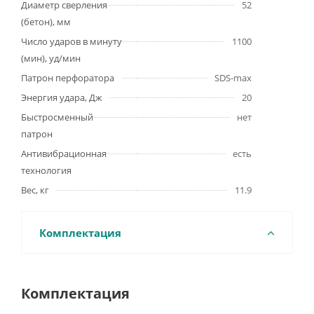
Диаметр сверления
52
(бетон), мм
Число ударов в минуту
1100
(мин), уд/мин
Патрон перфоратора
SDS-max
Энергия удара, Дж
20
Быстросменный
нет
патрон
Антивибрационная
есть
технология
Вес, кг
11.9
Комплектация
Комплектация