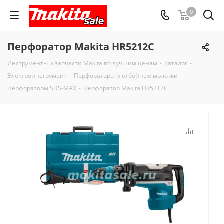
0
Перфоратор Makita HR5212C
Инструменты и запчасти Makita по лучшим ценам
-
Каталог
-
Электроинструмент
-
Перфораторы и отбойные молотки
-
Перфораторы SDS-MAX
-
Перфоратор Makita HR5212C