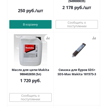
(949000035)
2 178
руб.
/шт
250
руб.
/шт
Сообщить о
В корзину
поступлении
Масло для цепи Makita
Смазка для буров SDS+
988402658 (5л)
SDS-Max Makita 181573-3
1 720
руб.
Сообщить о
поступлении