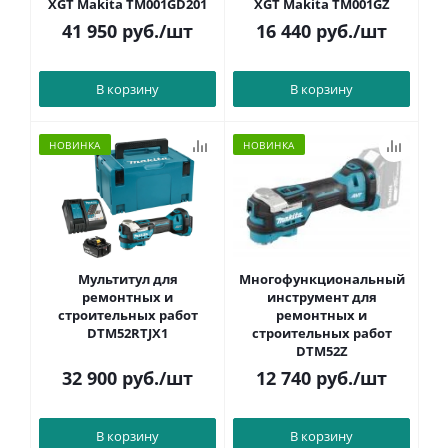
XGT Makita TM001GD201
XGT Makita TM001GZ
41 950
руб.
/шт
16 440
руб.
/шт
В корзину
В корзину
НОВИНКА
НОВИНКА
Мультитул для
Многофункциональный
ремонтных и
инструмент для
строительных работ
ремонтных и
DTM52RTJX1
строительных работ
DTM52Z
32 900
руб.
/шт
12 740
руб.
/шт
В корзину
В корзину