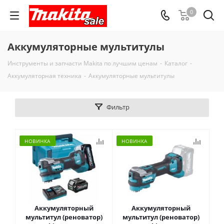
0
Аккумуляторные мультитулы
Инструменты и запчасти Makita по лучшим ценам
-
Каталог
-
Аккумуляторная техника
-
Аккумуляторные мультитулы
Фильтр
НОВИНКА
НОВИНКА
Аккумуляторный
Аккумуляторный
мультитул (реноватор)
мультитул (реноватор)