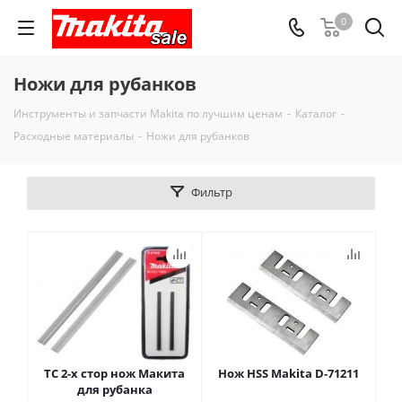
0
Ножи для рубанков
Инструменты и запчасти Makita по лучшим ценам
-
Каталог
-
Расходные материалы
-
Ножи для рубанков
Фильтр
TC 2-x стор нож Макита
Нож HSS Makita D-71211
для рубанка