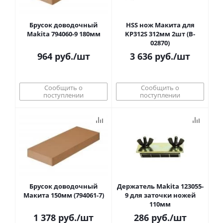
Брусок доводочный
HSS нож Макита для
Makita 794060-9 180мм
KP312S 312мм 2шт (B-
02870)
964
руб.
/шт
3 636
руб.
/шт
Сообщить о
Сообщить о
поступлении
поступлении
Брусок доводочный
Держатель Makita 123055-
Макита 150мм (794061-7)
9 для заточки ножей
110мм
1 378
руб.
/шт
286
руб.
/шт