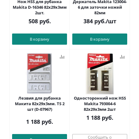
Нож HSS для рубанка
Держатель Makita 123004-
Makita D-16346 82x29x3мм
6 для заточки ножей
2шт.
82мм
508
руб.
384
руб.
/шт
В корзину
В корзину
Лезвия для рубанка
Односторонний нож HSS
Макита 82х29х3мм. TS 2
Makita 793004-6
шт (D-07967)
82x29x3мм 2шт
1 188
руб.
1 188
руб.
Сообщить о