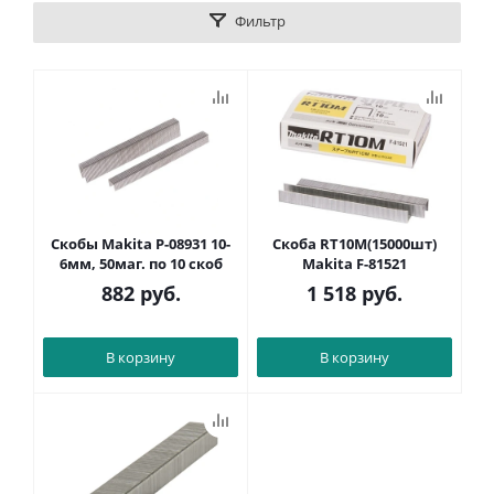
Фильтр
Скобы Makita P-08931 10-
Скоба RT10M(15000шт)
6мм, 50маг. по 10 скоб
Makita F-81521
882
руб.
1 518
руб.
В корзину
В корзину