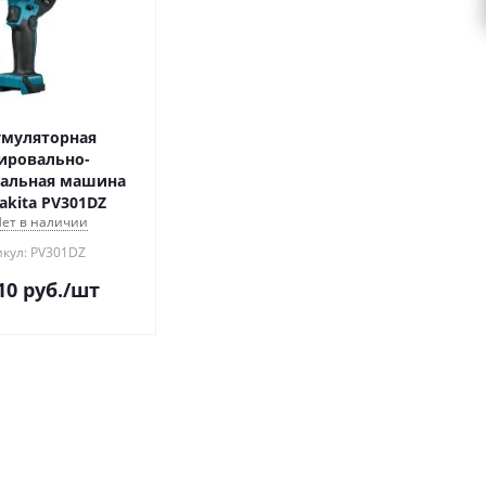
муляторная
ировально-
альная машина
akita PV301DZ
ет в наличии
икул: PV301DZ
10
руб.
/шт