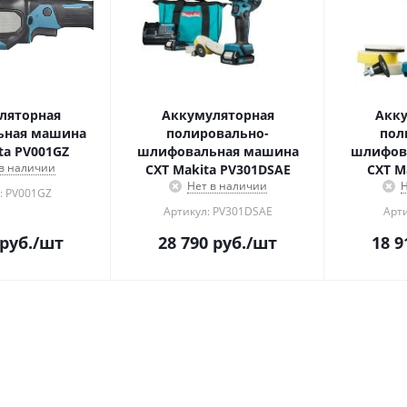
ляторная
Аккумуляторная
Акку
ьная машина
полировально-
пол
ta PV001GZ
шлифовальная машина
шлифов
 в наличии
CXT Makita PV301DSAE
CXT M
Нет в наличии
Н
: PV001GZ
Артикул: PV301DSAE
Арт
руб.
/шт
28 790
руб.
/шт
18 9