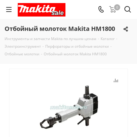
0
Отбойный молоток Makita HM1800
Инструменты и запчасти Makita по лучшим ценам
-
Каталог
-
Электроинструмент
-
Перфораторы и отбойные молотки
-
Отбойные молотки
-
Отбойный молоток Makita HM1800