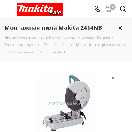
0
Монтажная пила Makita 2414NB
Инструменты и запчасти Makita по лучшим ценам
-
Каталог
-
Электроинструмент
-
Пилы и лобзики
-
Монтажные отрезные пилы
-
Монтажная пила Makita 2414NB