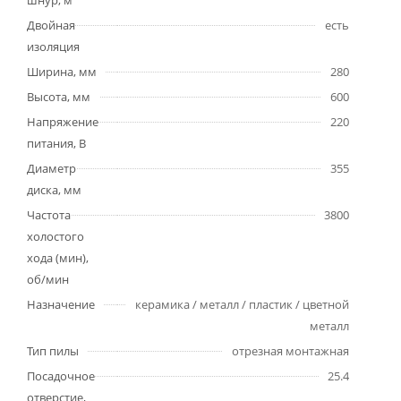
шнур, м
Двойная
есть
изоляция
Ширина, мм
280
Высота, мм
600
Напряжение
220
питания, В
Диаметр
355
диска, мм
Частота
3800
холостого
хода (мин),
об/мин
Назначение
керамика / металл / пластик / цветной
металл
Тип пилы
отрезная монтажная
Посадочное
25.4
отверстие,