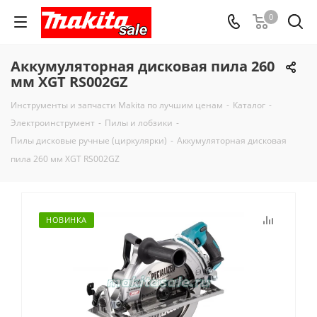
0
Аккумуляторная дисковая пила 260
мм XGT RS002GZ
Инструменты и запчасти Makita по лучшим ценам
-
Каталог
-
Электроинструмент
-
Пилы и лобзики
-
Пилы дисковые ручные (циркулярки)
-
Аккумуляторная дисковая
пила 260 мм XGT RS002GZ
НОВИНКА