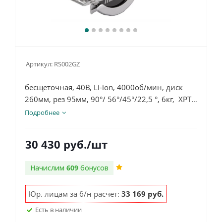
Артикул:
RS002GZ
бесщеточная, 40В, Li-ion, 4000об/мин, диск
260мм, рез 95мм, 90°/ 56°/45°/22,5 °, 6кг, XPT,
ADT, коробка, без аккумулятора и зу
Подробнее
30 430
руб.
/шт
Начислим
609
бонусов
Юр. лицам за б/н расчет:
33 169 руб.
Есть в наличии