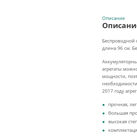
Описание
Описание
Беспроводной п
длина 96 см. Б
Аккумуляторные
агрегаты можн
мощности, поэ
необходимости 
2017 году агре
прочная, ле
большая про
высокая сте
комплектаци