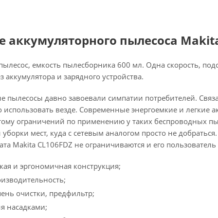
 аккумуляторного пылесоса Makit
ылесос, емкость пылесборника 600 мл. Одна скорость, подсв
ез аккумулятора и зарядного устройства.
 пылесосы давно завоевали симпатии потребителей. Связан
о использовать везде. Современные энергоемкие и легкие 
тому ограничений по применению у таких беспроводных пыл
уборки мест, куда с сетевым аналогом просто не добраться
гата Makita CL106FDZ не ограничиваются и его пользователь
гкая и эргономичная конструкция;
изводительность;
пень очистки, предфильтр;
я насадками;