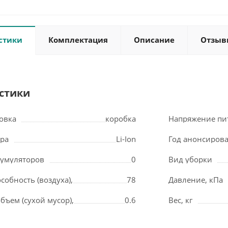
стики
Комплектация
Описание
Отзыв
стики
овка
коробка
Напряжение пи
ора
Li-Ion
Год анонсиров
кумуляторов
0
Вид уборки
собность (воздуха),
78
Давление, кПа
ъем (сухой мусор),
0.6
Вес, кг