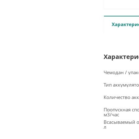
Характери
Характери
Чемодан / упак
Тип аккумулят
Количество ак
Пропускная спо
м3/час
Всасываемый об
л