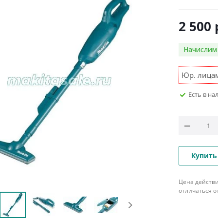
2 500
Начисли
Юр. лицам
Есть в на
Купить
Цена действи
отличаться о