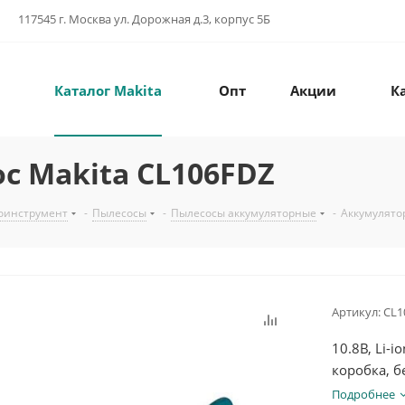
117545 г. Москва ул. Дорожная д.3, корпус 5Б
Каталог Makita
Опт
Акции
К
 Makita CL106FDZ
оинструмент
-
Пылесосы
-
Пылесосы аккумуляторные
-
Аккумулято
Артикул:
CL1
10.8В, Li-i
коробка, б
Подробнее