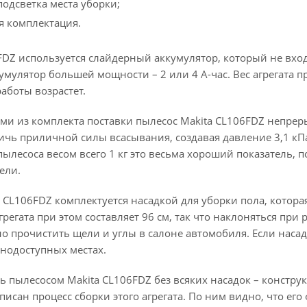
подсветка места уборки;
 комплектация.
FDZ используется слайдерный аккумулятор, который не вход
умулятор большей мощности – 2 или 4 А-час. Вес агрегата пр
аботы возрастет.
ми из комплекта поставки пылесос Makita CL106FDZ непрер
ичь приличной силы всасывания, создавая давление 3,1 кП
 пылесоса весом всего 1 кг это весьма хороший показатель, 
ели.
 CL106FDZ комплектуется насадкой для уборки пола, котора
регата при этом составляет 96 см, так что наклоняться при 
 прочистить щели и углы в салоне автомобиля. Если насади
днодоступных местах.
 пылесосом Makita CL106FDZ без всяких насадок – конструк
писан процесс сборки этого агрегата. По ним видно, что ег