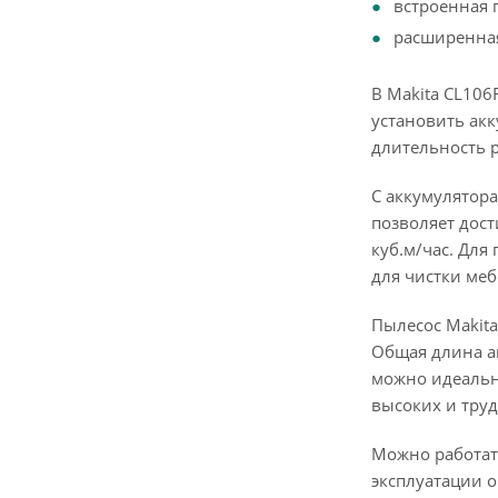
встроенная 
расширенная
В Makita CL106
установить акк
длительность р
С аккумулятора
позволяет дост
куб.м/час. Для
для чистки меб
Пылесос Makita
Общая длина аг
можно идеально
высоких и тру
Можно работать
эксплуатации о