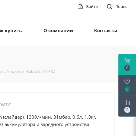
Войти
Поиск
ак купить
О компании
Контакты
0
рный пылесос Makita CL106FDZ
0
06FDZ
0
on (слайдер), 1300л/мин, 31мбар, 0.6л, 1.0кг,
ез аккумулятора и зарядного устройства