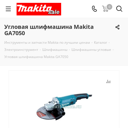
0
Угловая шлифмашина Makita
GA7050
Инструменты и запчасти Makita по лучшим ценам
-
Каталог
-
Электроинструмент
-
Шлифмашины
-
Шлифмашины угловые
-
Угловая шлифмашина Makita GA7050