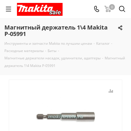
0
Магнитный держатель 1\4 Makita
P-05991
Инструменты и запчасти Makita по лучшим ценам
-
Каталог
-
Расходные материалы
-
Биты
-
Магнитные держатели насадок, удлинители, адаптеры
-
Магнитный
держатель 1\4 Makita P-05991