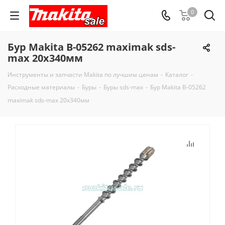
0
Бур Makita B-05262 maximak sds-
max 20x340мм
Инструменты и запчасти Makita по лучшим ценам
-
Каталог
-
Расходные материалы
-
Буры
-
Буры sds-max
-
Бур Makita B-05262
maximak sds-max 20x340мм