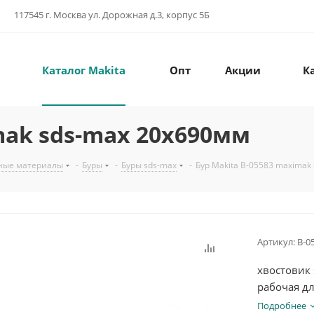
117545 г. Москва ул. Дорожная д.3, корпус 5Б
Каталог Makita
Опт
Акции
К
mak sds-max 20x690мм
ные материалы
-
Буры
-
Буры sds-max
-
Бур Makita B-05583 maximak
Артикул:
B-0
хвостовик 
рабочая д
Подробнее