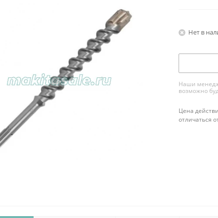
Нет в на
Наши менедже
возможно буд
Цена действи
отличаться о