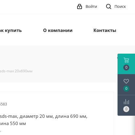
Войти
Поиск
ак купить
О компании
Контакты
0
 sds-max 20x690мм
0
5583
0
sds-max, диаметр 20 мм, длина 690 мм,
лина 550 мм