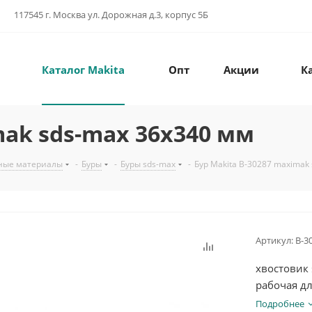
117545 г. Москва ул. Дорожная д.3, корпус 5Б
Каталог Makita
Опт
Акции
К
mak sds-max 36x340 мм
ные материалы
-
Буры
-
Буры sds-max
-
Бур Makita B-30287 maximak
Артикул:
B-3
хвостовик 
рабочая д
Подробнее