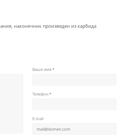
вания, наконечник произведен из карбида
Ваше имя
*
Телефон
*
E-mail