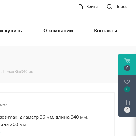
Войти
Поиск
ак купить
О компании
Контакты
0
 sds-max 36x340 мм
0
0287
0
sds-max, диаметр 36 мм, длина 340 мм,
лина 200 мм