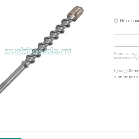
Нет в на
Наши менедже
возможно буд
Цена действи
отличаться о