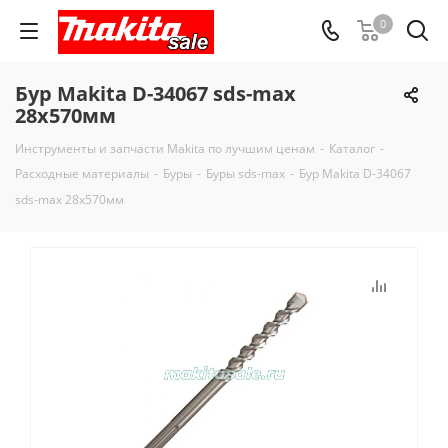
0
Бур Makita D-34067 sds-max
28x570мм
Инструменты и запчасти Makita по лучшим ценам
-
Каталог
-
Расходные материалы
-
Буры
-
Буры sds-max
-
Бур Makita D-34067
sds-max 28x570мм