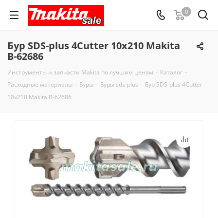
0
Бур SDS-plus 4Cutter 10x210 Makita
B-62686
Инструменты и запчасти Makita по лучшим ценам
-
Каталог
-
Расходные материалы
-
Буры
-
Буры sds-plus
-
Бур SDS-plus 4Cutter
10x210 Makita B-62686