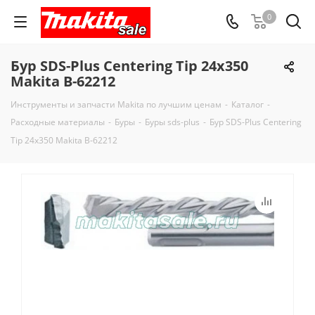
0
Бур SDS-Plus Centering Tip 24x350
Makita B-62212
Инструменты и запчасти Makita по лучшим ценам
-
Каталог
-
Расходные материалы
-
Буры
-
Буры sds-plus
-
Бур SDS-Plus Centering
Tip 24x350 Makita B-62212