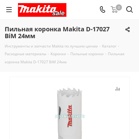
0
Пильная коронка Makita D-17027
BiM 24мм
Инструменты и запчасти Makita по лучшим ценам
-
Каталог
-
Расходные материалы
-
Коронки
-
Пильные коронки
-
Пильная
коронка Makita D-17027 BiM 24мм