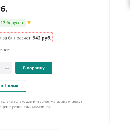
б.
м
17
бонусов
 за б/н расчет:
942 руб.
личии
В корзину
 в 1 клик
тельна только для интернет-магазина и может
т цен в розничных магазинах