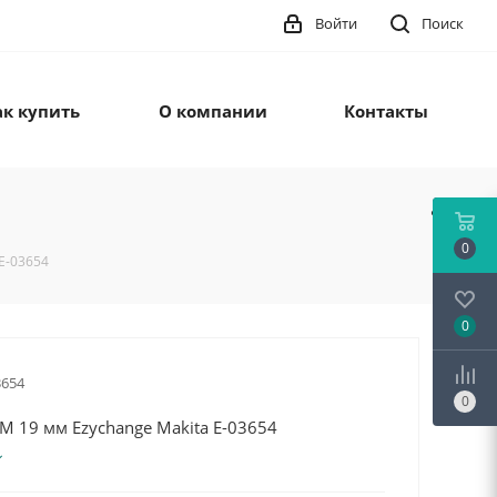
Войти
Поиск
ак купить
О компании
Контакты
0
E-03654
0
3654
0
M 19 мм Ezychange Makita E-03654