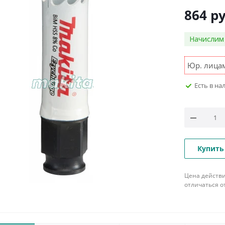
864
ру
Начисли
Юр. лицам
Есть в на
Купить
Цена действи
отличаться о