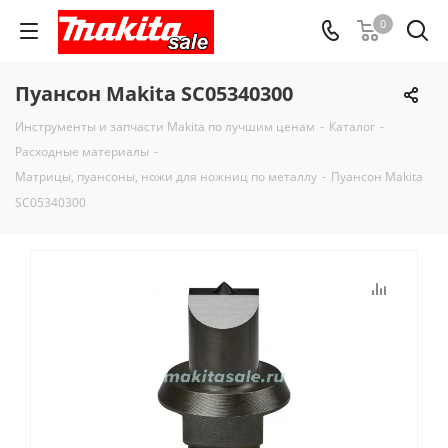
0
Пуансон Makita SC05340300
Инструменты и запчасти Makita по лучшим ценам
-
Каталог
-
Расходные материалы
-
Матрицы, пуансоны, ножи для ножниц по металлу
-
Пуансон Makita
SC05340300