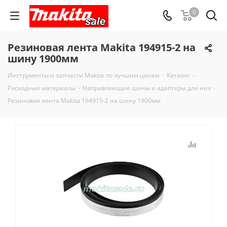
0
Резиновая лента Makita 194915-2 на
шину 1900мм
Инструменты и запчасти Makita по лучшим ценам
-
Каталог
-
Расходные материалы
-
Направляющие шины и адаптеры для них
-
Резиновая лента Makita 194915-2 на шину 1900мм