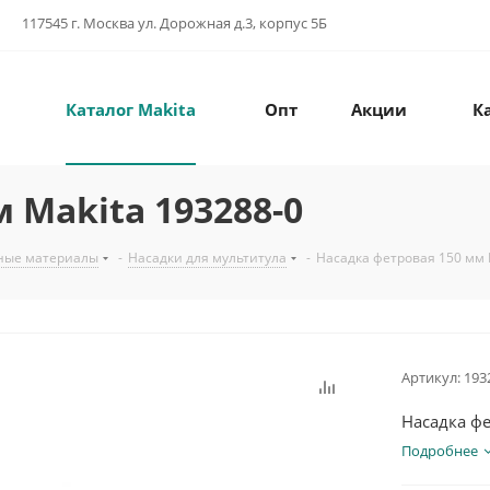
117545 г. Москва ул. Дорожная д.3, корпус 5Б
Каталог Makita
Опт
Акции
К
 Makita 193288-0
ные материалы
-
Насадки для мультитула
-
Насадка фетровая 150 мм 
Артикул:
193
Насадка фе
Подробнее