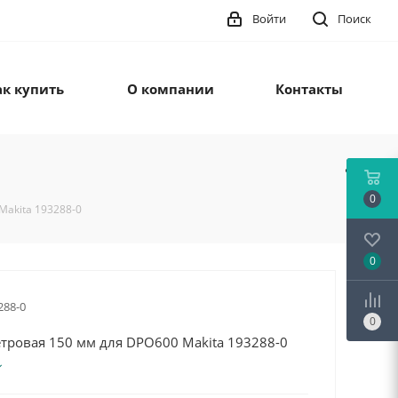
Войти
Поиск
ак купить
О компании
Контакты
0
Makita 193288-0
0
288-0
0
тровая 150 мм для DPO600 Makita 193288-0