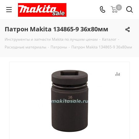
0
Патрон Makita 134865-9 36x80мм
Инструменты и запчасти Makita по лучшим ценам
-
Каталог
-
Расходные материалы
-
Патроны
-
Патрон Makita 134865-9 36x80мм