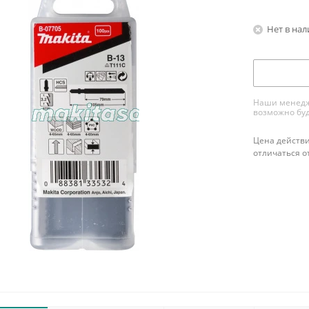
Нет в на
Наши менедже
возможно буд
Цена действи
отличаться о