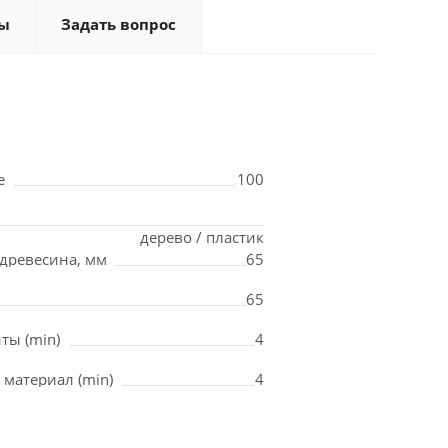
ы
Задать вопрос
е
100
дерево / пластик
 древесина, мм
65
65
ты (min)
4
материал (min)
4