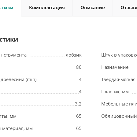
стики
Комплектация
Описание
Отзыв
стики
инструмента
лобзик
Штук в упаковк
80
Назначение
 древесина (min)
4
Твердая-мягкая
4
Пластик, мм
3.2
Мебельные пли
иты, мм
65
Облицовочный 
 материал, мм
65