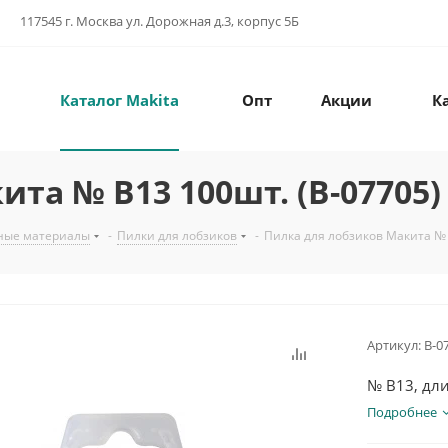
117545 г. Москва ул. Дорожная д.3, корпус 5Б
Каталог Makita
Опт
Акции
К
та № B13 100шт. (B-07705)
ные материалы
-
Пилки для лобзиков
-
Пилка для лобзиков Макита № 
Артикул:
B-0
№ B13, дли
Подробнее