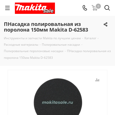
0
ПНасадка полировальная из
поролона 150мм Makita D-62583
Инструменты и запчасти Makita по лучшим ценам
-
Каталог
-
Расходные материалы
-
Полировальные насадки
-
Полировальные поролоновые насадки
-
ПНасадка полировальная из
поролона 150мм Makita D-62583