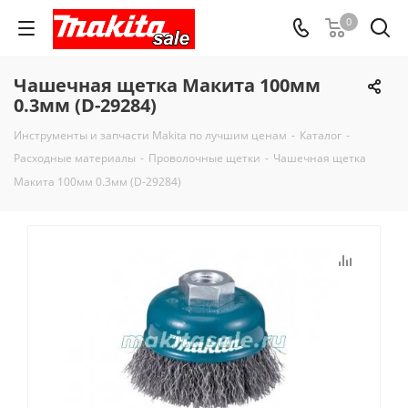
0
Чашечная щетка Макита 100мм
0.3мм (D-29284)
Инструменты и запчасти Makita по лучшим ценам
-
Каталог
-
Расходные материалы
-
Проволочные щетки
-
Чашечная щетка
Макита 100мм 0.3мм (D-29284)