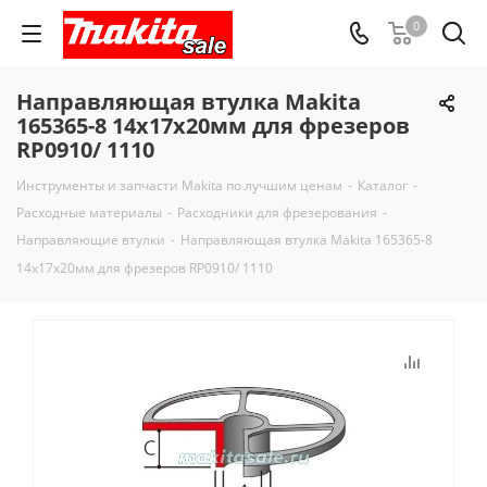
0
Направляющая втулка Makita
165365-8 14x17x20мм для фрезеров
RP0910/ 1110
Инструменты и запчасти Makita по лучшим ценам
-
Каталог
-
Расходные материалы
-
Расходники для фрезерования
-
Направляющие втулки
-
Направляющая втулка Makita 165365-8
14x17x20мм для фрезеров RP0910/ 1110