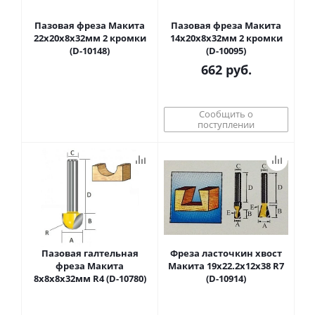
Пазовая фреза Макита
Пазовая фреза Макита
22х20х8х32мм 2 кромки
14х20х8х32мм 2 кромки
(D-10148)
(D-10095)
662
руб.
Сообщить о
поступлении
Пазовая галтельная
Фреза ласточкин хвост
фреза Макита
Макита 19х22.2х12х38 R7
8х8х8х32мм R4 (D-10780)
(D-10914)