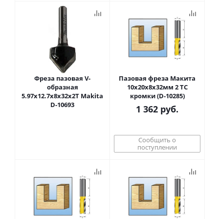
Фреза пазовая V-
Пазовая фреза Макита
образная
10х20х8х32мм 2 TC
5.97х12.7х8х32х2Т Makita
кромки (D-10285)
D-10693
1 362
руб.
Сообщить о
поступлении