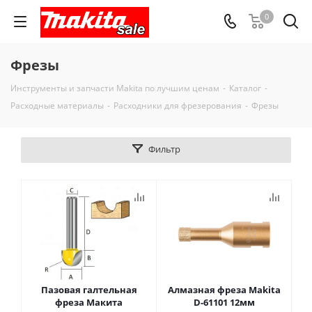
0
Фрезы
Инструменты и запчасти Makita по лучшим ценам
-
Каталог
-
Расходные материалы
-
Расходники для фрезерования
-
Фрезы
Фильтр
Пазовая галтельная
Алмазная фреза Makita
фреза Макита
D-61101 12мм