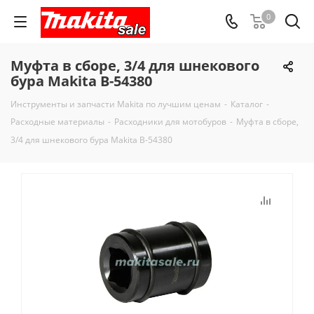
0
Муфта в сборе, 3/4 для шнекового
бура Makita B-54380
Инструменты и запчасти Makita по лучшим ценам
-
Каталог
-
Расходные материалы
-
Расходники для мотобуров
-
Муфта в сборе,
3/4 для шнекового бура Makita B-54380