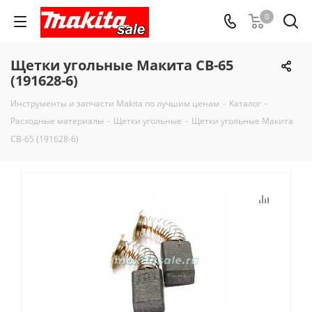
0
Щетки угольные Макита CB-65
(191628-6)
Инструменты и запчасти Makita по лучшим ценам
-
Каталог
-
Расходные материалы
-
Щетки угольные
-
Щетки угольные Макита
CB-65 (191628-6)