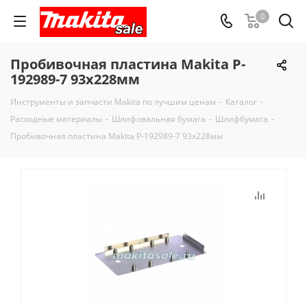
0
Пробивочная пластина Makita P-
192989-7 93x228мм
Инструменты и запчасти Makita по лучшим ценам
-
Каталог
-
Расходные материалы
-
Шлифовальная бумага
-
Шлифбумага
-
Пробивочная пластина Makita P-192989-7 93x228мм