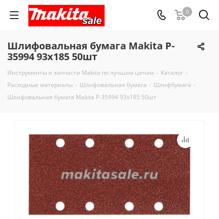
0
Шлифовальная бумага Makita P-
35994 93x185 50шт
Инструменты и запчасти Makita по лучшим ценам
-
Каталог
-
Расходные материалы
-
Шлифовальная бумага
-
Шлифбумага
-
Шлифовальная бумага Makita P-35994 93x185 50шт