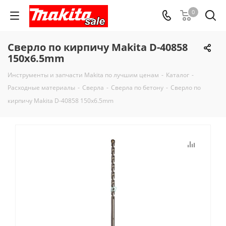
0
Сверло по кирпичу Makita D-40858
150x6.5mm
Инструменты и запчасти Makita по лучшим ценам
-
Каталог
-
Расходные материалы
-
Сверла
-
Сверла по бетону
-
Сверло по
кирпичу Makita D-40858 150x6.5mm