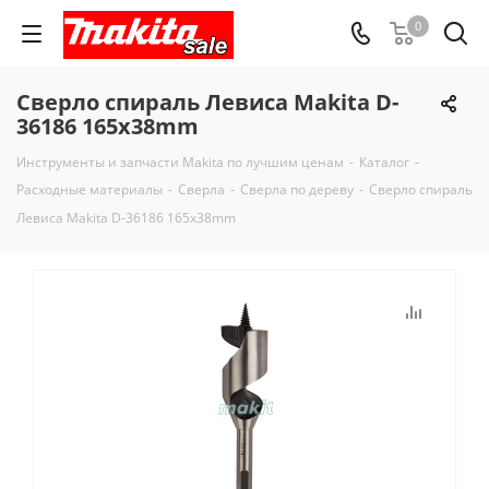
0
Сверло спираль Левиса Makita D-
36186 165x38mm
Инструменты и запчасти Makita по лучшим ценам
-
Каталог
-
Расходные материалы
-
Сверла
-
Сверла по дереву
-
Сверло спираль
Левиса Makita D-36186 165x38mm