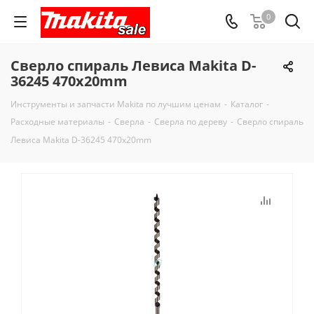
0
Сверло спираль Левиса Makita D-
36245 470x20mm
Инструменты и запчасти Makita по лучшим ценам
-
Каталог
-
Расходные материалы
-
Сверла
-
Сверла по дереву
-
Сверло спираль
Левиса Makita D-36245 470x20mm