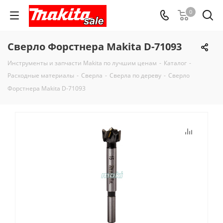
0
Сверло Форстнера Makita D-71093
Инструменты и запчасти Makita по лучшим ценам
-
Каталог
-
Расходные материалы
-
Сверла
-
Сверла по дереву
-
Сверло
Форстнера Makita D-71093