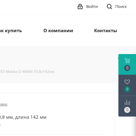
Войти
Поиск
ак купить
О компании
Контакты
0
HSS Makita D-46866 10.8x142мм
0
6866
0
,8 мм, длина 142 мм