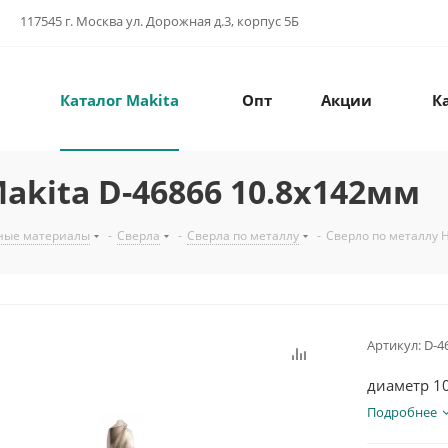
117545 г. Москва ул. Дорожная д.3, корпус 5Б
Каталог Makita
Опт
Акции
К
akita D-46866 10.8x142мм
ные материалы
-
Сверла
-
Сверла по металлу
-
Сверло по металлу 
Артикул:
D-4
диаметр 10
Подробнее