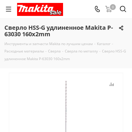
0
Сверло HSS-G удлиненное Makita P-
63030 160x2mm
Инструменты и запчасти Makita по лучшим ценам
-
Каталог
-
Расходные материалы
-
Сверла
-
Сверла по металлу
-
Сверло HSS-G
удлиненное Makita P-63030 160x2mm