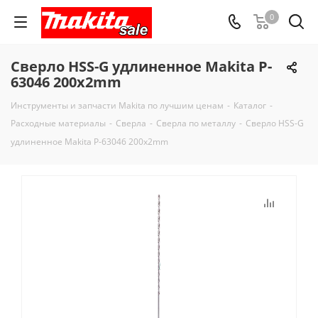
0
Сверло HSS-G удлиненное Makita P-
63046 200x2mm
Инструменты и запчасти Makita по лучшим ценам
-
Каталог
-
Расходные материалы
-
Сверла
-
Сверла по металлу
-
Сверло HSS-G
удлиненное Makita P-63046 200x2mm