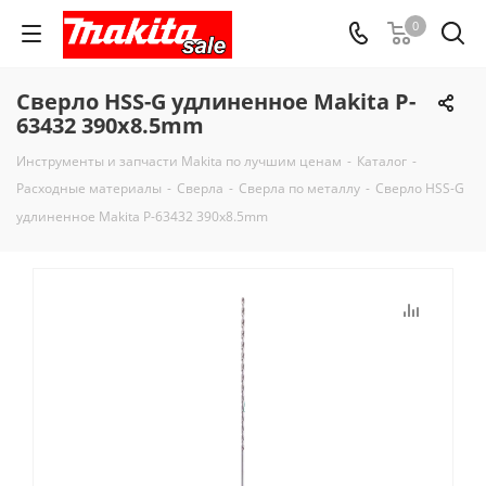
0
Сверло HSS-G удлиненное Makita P-
63432 390x8.5mm
Инструменты и запчасти Makita по лучшим ценам
-
Каталог
-
Расходные материалы
-
Сверла
-
Сверла по металлу
-
Сверло HSS-G
удлиненное Makita P-63432 390x8.5mm