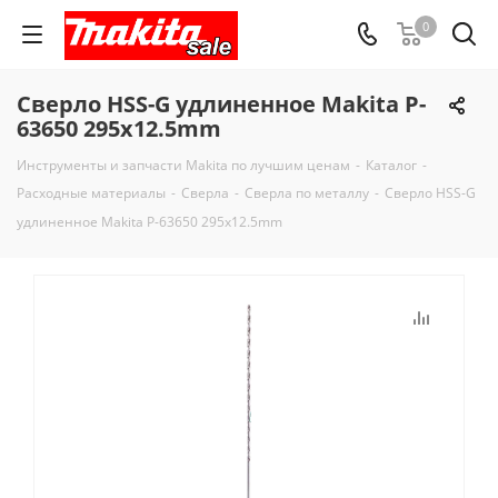
0
Сверло HSS-G удлиненное Makita P-
63650 295x12.5mm
Инструменты и запчасти Makita по лучшим ценам
-
Каталог
-
Расходные материалы
-
Сверла
-
Сверла по металлу
-
Сверло HSS-G
удлиненное Makita P-63650 295x12.5mm