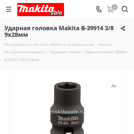
0
Ударная головка Makita B-39914 3/8
9x28мм
Инструменты и запчасти Makita по лучшим ценам
-
Каталог
-
Расходные материалы
-
Торцевые головки
-
Ударная головка Makita
B-39914 3/8 9x28мм