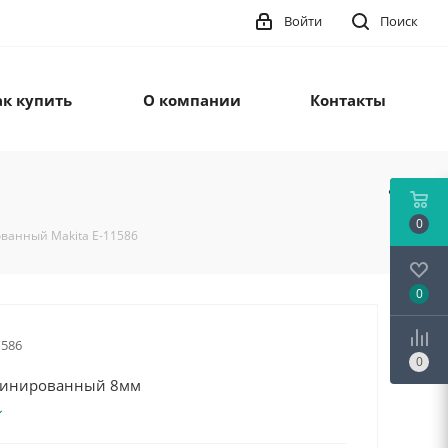
Войти
Поиск
ак купить
О компании
Контакты
0
ванный Makita E-11586
0
1586
0
бинированный 8мм