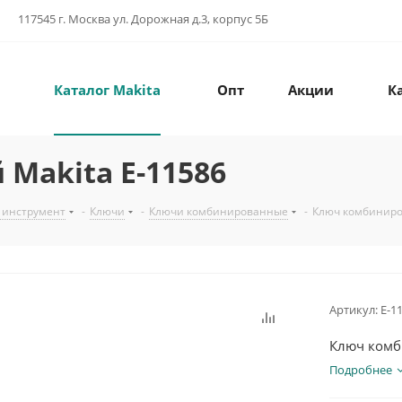
117545 г. Москва ул. Дорожная д.3, корпус 5Б
Каталог Makita
Опт
Акции
К
Makita E-11586
 инструмент
-
Ключи
-
Ключи комбинированные
-
Ключ комбиниро
Артикул:
E-1
Ключ ком
Подробнее