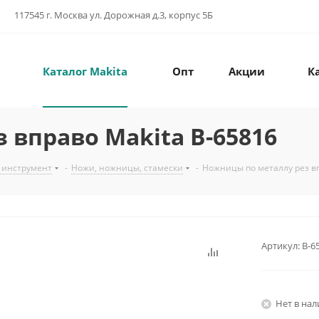
117545 г. Москва ул. Дорожная д.3, корпус 5Б
Каталог Makita
Опт
Акции
К
 вправо Makita B-65816
 инструмент
-
Ножи, ножницы, стамески
-
Ножницы по металлу рез вп
Артикул:
B-6
Нет в на