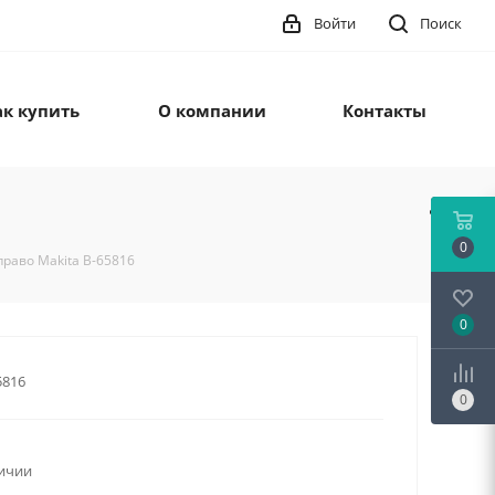
Войти
Поиск
ак купить
О компании
Контакты
0
раво Makita B-65816
0
5816
0
личии