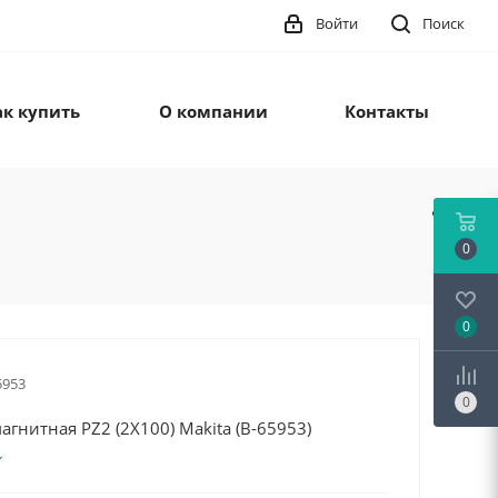
Войти
Поиск
ак купить
О компании
Контакты
0
0
5953
0
агнитная PZ2 (2X100) Makita (B-65953)