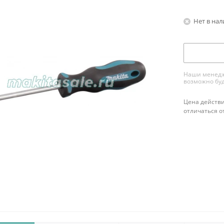
Нет в на
Наши менедже
возможно буд
Цена действи
отличаться о