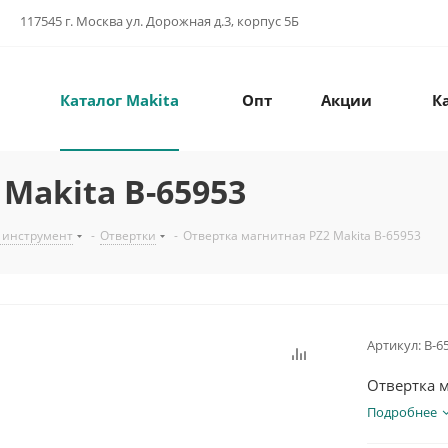
117545 г. Москва ул. Дорожная д.3, корпус 5Б
Каталог Makita
Опт
Акции
К
Makita B-65953
 инструмент
-
Отвертки
-
Отвертка магнитная PZ2 Makita B-65953
Артикул:
B-6
Отвертка м
Подробнее