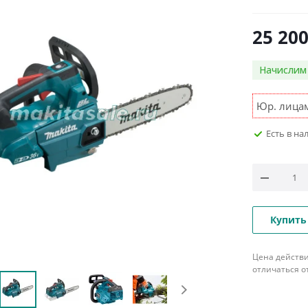
25 20
Начисли
Юр. лицам
Есть в на
Купить
Цена действи
отличаться о