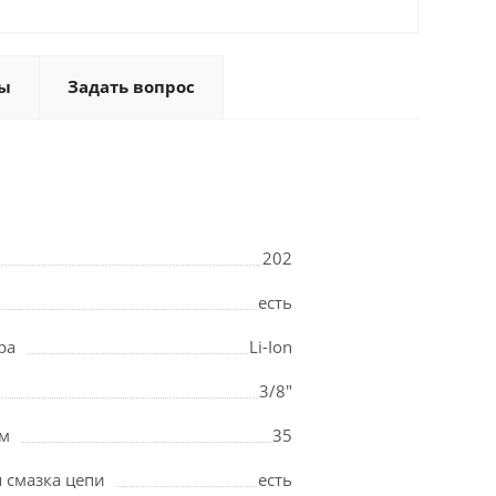
ы
Задать вопрос
202
есть
ра
Li-Ion
3/8"
мм
35
 смазка цепи
есть