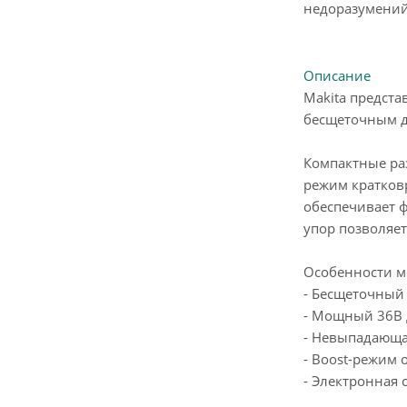
недоразумений
Описание
Makita предст
бесщеточным д
Компактные ра
режим кратков
обеспечивает 
упор позволяет
Особенности м
- Бесщеточный
- Мощный 36В 
- Невыпадающа
- Boost-режим
- Электронная 