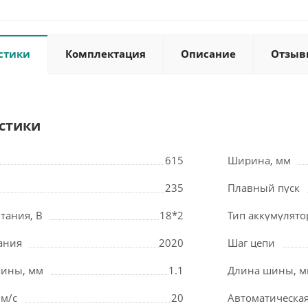
стики
Комплектация
Описание
Отзыв
стики
615
Ширина, мм
235
Плавный пуск
тания, В
18*2
Тип аккумулято
ания
2020
Шаг цепи
шины, мм
1.1
Длина шины, 
 м/с
20
Автоматическая