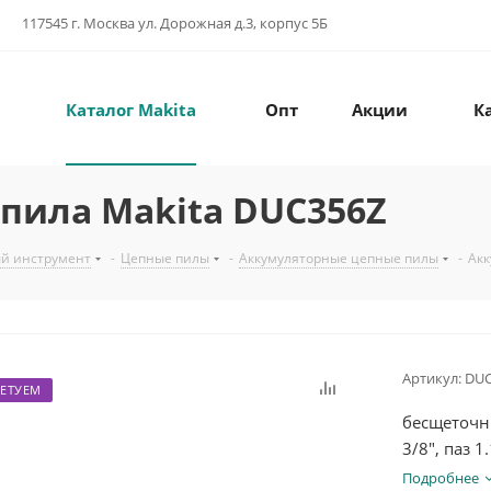
117545 г. Москва ул. Дорожная д.3, корпус 5Б
Каталог Makita
Опт
Акции
К
пила Makita DUC356Z
й инструмент
-
Цепные пилы
-
Аккумуляторные цепные пилы
-
Акк
Артикул:
DUC
ЕТУЕМ
бесщеточны
3/8", паз 1
устройства
Подробнее