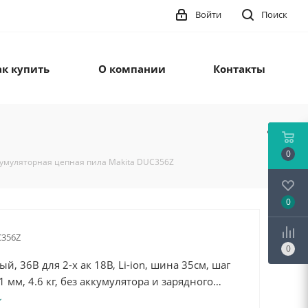
Войти
Поиск
ак купить
О компании
Контакты
0
умуляторная цепная пила Makita DUC356Z
0
356Z
0
й, 36В для 2-х ак 18В, Li-ion, шина 35см, шаг
.1 мм, 4.6 кг, без аккумулятора и зарядного
, электрический тормоз, плавный пуск