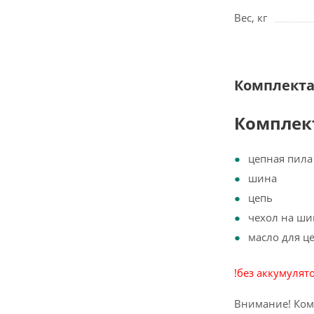
Вес, кг
Комплект
Комплек
цепная пила
шина
цепь
чехол на ши
масло для ц
!без аккумулят
Внимание! Ком