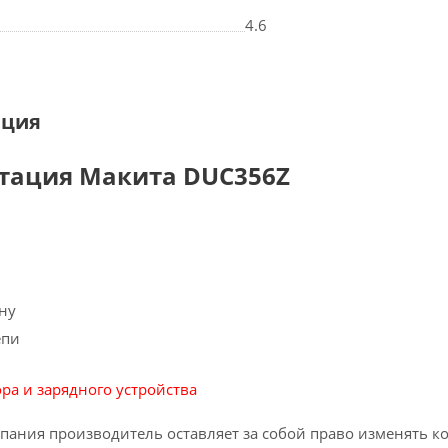
4.6
ация
тация Макита DUC356Z
ну
епи
ора и зарядного устройства
пания производитель оставляет за собой право изменять к