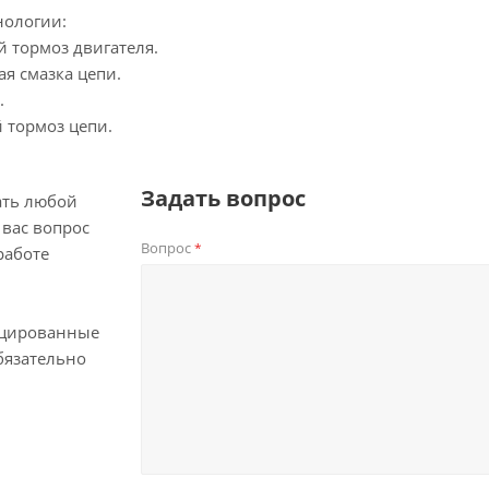
нологии:
й тормоз двигателя.
ая смазка цепи.
.
 тормоз цепи.
Задать вопрос
ать любой
вас вопрос
Вопрос
*
работе
цированные
бязательно