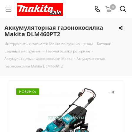
0
Аккумуляторная газонокосилка
Makita DLM460PT2
Инструменты и запчасти Makita по лучшим ценам
-
Каталог
-
Садовый инструмент
-
Газонокосилки роторные
-
Аккумуляторные газонокосилки Makita
-
Аккумуляторная
газонокосилка Makita DLM460PT2
НОВИНКА