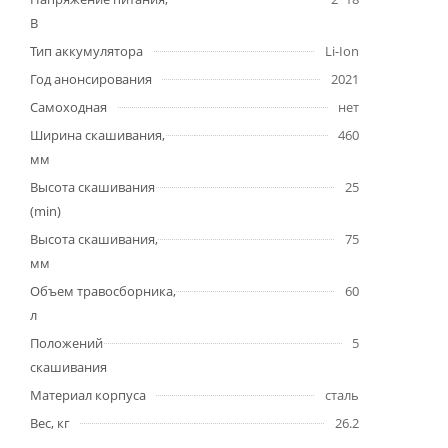
В
Тип аккумулятора
Li-Ion
Год анонсирования
2021
Самоходная
нет
Ширина скашивания,
460
мм
Высота скашивания
25
(min)
Высота скашивания,
75
мм
Объем травосборника,
60
л
Положений
5
скашивания
Материал корпуса
сталь
Вес, кг
26.2