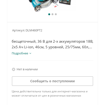
Артикул:
DLM460PT2
бесщеточный, 36 В для 2-х аккумуляторов 18В,
2х5 Ач Li-ion, 46см, 5 уровней, 25/75мм, 60л,
26.2кг, коробка, XPT, плавный пуск, зу DC18RD
Подробнее
Нет в наличии
Сообщить о поступлении
Цена действительна только для интернет-магазина и
может отличаться от цен в розничных магазинах