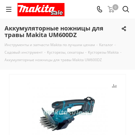
0
Аккумуляторные ножницы для
травы Makita UM600DZ
Инструменты и запчасти Makita по лучшим ценам
-
Каталог
-
Садовый инструмент
-
Кусторезы, секаторы
-
Кусторезы Makita
-
Аккумуляторные ножницы для травы Makita UM600DZ