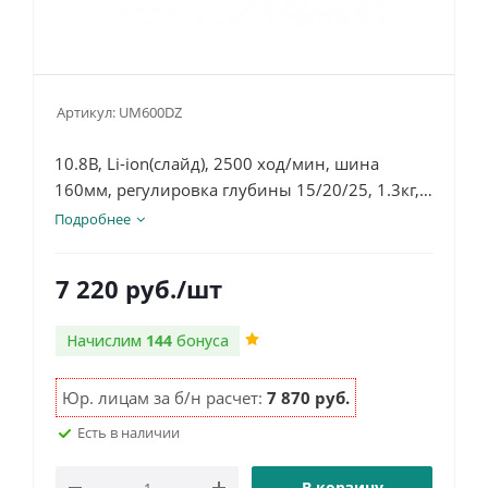
Артикул:
UM600DZ
10.8В, Li-ion(слайд), 2500 ход/мин, шина
160мм, регулировка глубины 15/20/25, 1.3кг,
коробка, CXT технология, без аккумулятора и
Подробнее
зу
7 220
руб.
/шт
Начислим
144
бонуса
Юр. лицам за б/н расчет:
7 870 руб.
Есть в наличии
В корзину