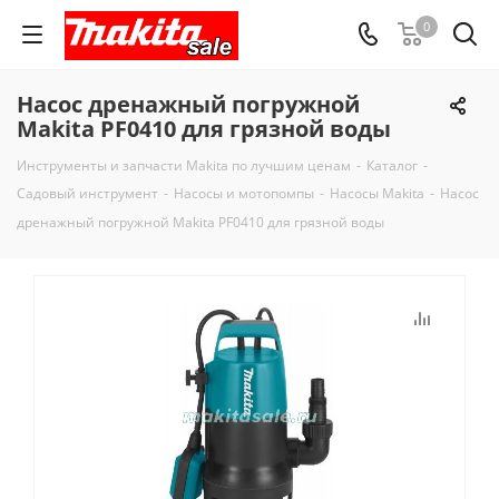
0
Насос дренажный погружной
Makita PF0410 для грязной воды
Инструменты и запчасти Makita по лучшим ценам
-
Каталог
-
Садовый инструмент
-
Насосы и мотопомпы
-
Насосы Makita
-
Насос
дренажный погружной Makita PF0410 для грязной воды